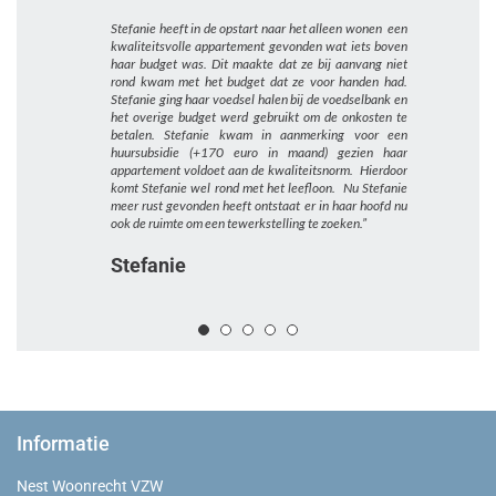
Stefanie heeft in de opstart naar het alleen wonen een
Edith was 
kwaliteitsvolle appartement gevonden wat iets boven
samenspraa
haar budget was. Dit maakte dat ze bij aanvang niet
Edith heeft
rond kwam met het budget dat ze voor handen had.
studenten
Stefanie ging haar voedsel halen bij de voedselbank en
terugblikk
het overige budget werd gebruikt om de onkosten te
stilgestaa
betalen. Stefanie kwam in aanmerking voor een
bemeubelde
huursubsidie (+170 euro in maand) gezien haar
voelde. Nu 
appartement voldoet aan de kwaliteitsnorm. Hierdoor
heeft bemeub
komt Stefanie wel rond met het leefloon. Nu Stefanie
me hier goed
meer rust gevonden heeft ontstaat er in haar hoofd nu
en school di
ook de ruimte om een tewerkstelling te zoeken.”
Edith
Stefanie
Informatie
Nest Woonrecht VZW